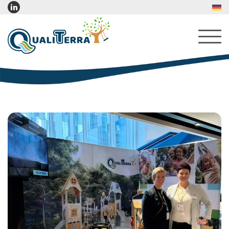
Über uns
Leistungen
Produkte
Innen-Spielwelten & Einrichtung
Innenspiel Möbel
Leseecken Möbel