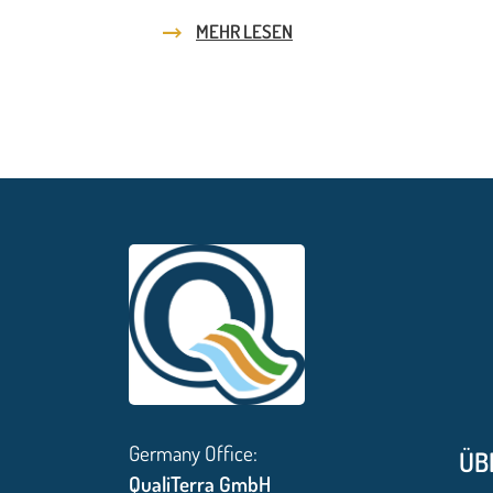
MEHR LESEN
Germany Office:
ÜB
QualiTerra GmbH