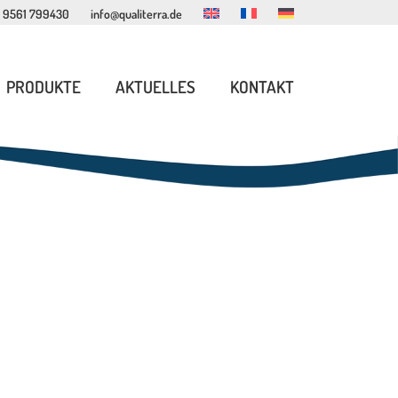
 9561 799430
info@qualiterra.de
PRODUKTE
AKTUELLES
KONTAKT
INNENSPIEL MÖBEL
LESEECKEN MÖBEL
SPIELHÄUSER
ERLEBNISWELTEN