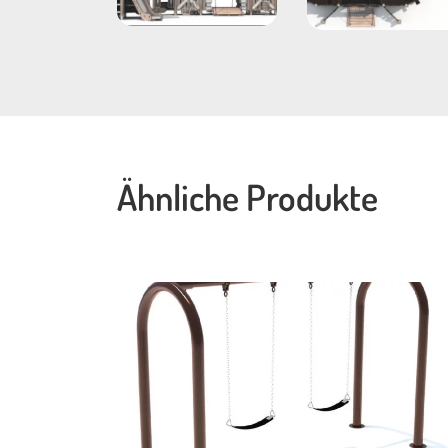
Ähnliche Produkte