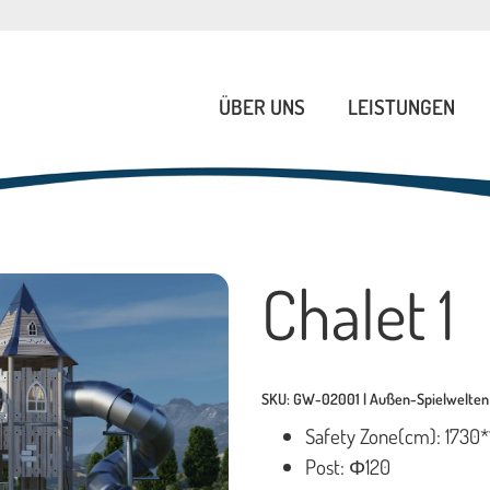
ÜBER UNS
LEISTUNGEN
Chalet 1
SKU: GW-02001 | Außen-Spielwelten |
Safety Zone(cm): 1730*
Post: Φ120