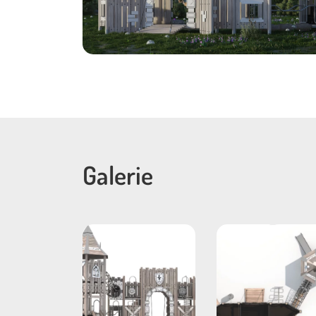
Galerie