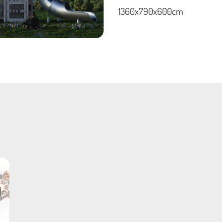
1360x790x600cm