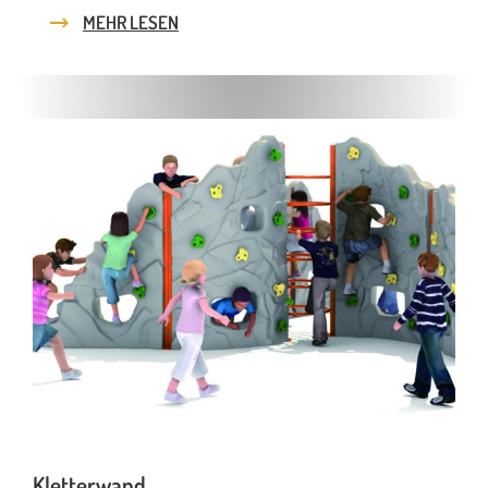
MEHR LESEN
Kletterwand