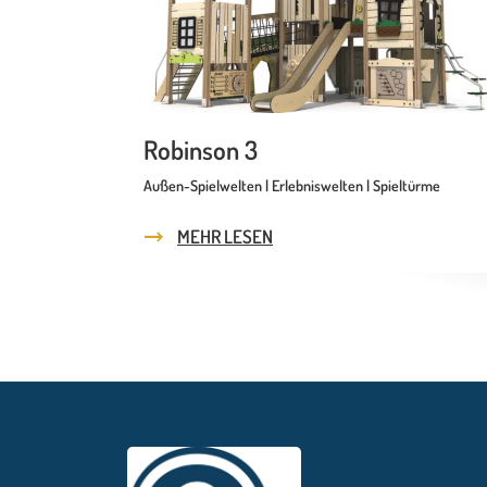
Robinson 3
Außen-Spielwelten | Erlebniswelten | Spieltürme
MEHR LESEN