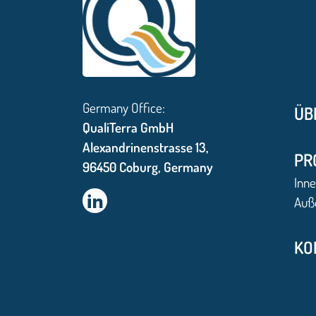
Germany Office:
ÜB
QualiTerra GmbH
Alexandrinenstrasse 13,
PR
96450 Coburg, Germany
Inne
Auß
KO