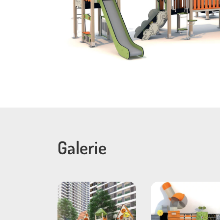
Galerie