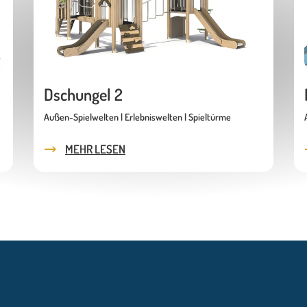
Dschungel 2
Außen-Spielwelten | Erlebniswelten | Spieltürme
MEHR LESEN