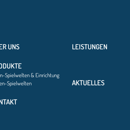
ER UNS
LEISTUNGEN
ODUKTE
n-Spielwelten & Einrichtung
AKTUELLES
en-Spielwelten
NTAKT