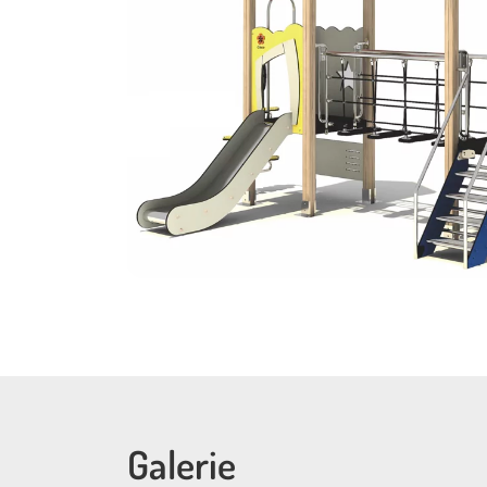
Galerie