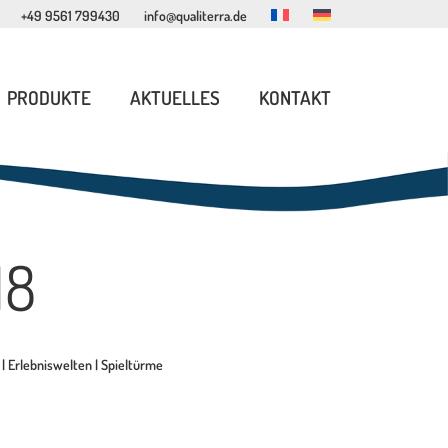
+49 9561 799430
info@qualiterra.de
PRODUKTE
AKTUELLES
KONTAKT
INNENSPIEL MÖBEL
18
LESEECKEN MÖBEL
SPIELHÄUSER
 Erlebniswelten | Spieltürme
ERLEBNISWELTEN