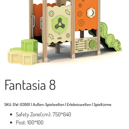
Spielhäuser
Außen-Spielwelten
Erlebniswelten
Drehkarussells
Kleinspielgeräte
Musikspiel
Sand & Wasserspiel
Fantasia 8
Schaukeln
Seilspielanlagen
SKU: GW-03901 | Außen-Spielwelten | Erlebniswelten | Spieltürme
Spieltürme
Safety Zone(cm): 750*640
Post: 100*100
Wippen