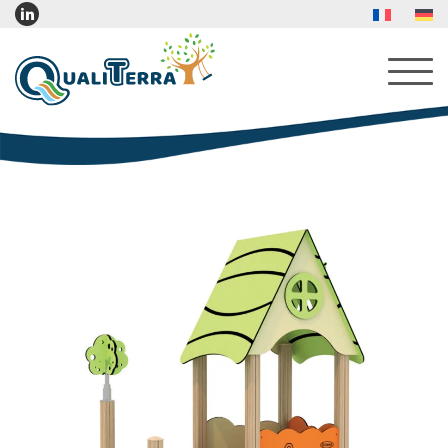
Über uns
Leistungen
Produkte
Innen-Spielwelten & Einrichtung
Innenspiel Möbel
Leseecken Möbel