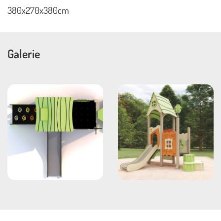
380x270x380cm
Aktuelles
Kontakt
Galerie