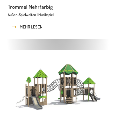
Trommel Mehrfarbig
Außen-Spielwelten | Musikspiel
MEHR LESEN