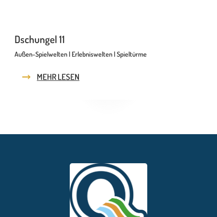
Dschungel 11
Außen-Spielwelten | Erlebniswelten | Spieltürme
MEHR LESEN