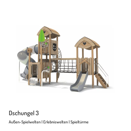
Aktuelles
Kontakt
Dschungel 3
Außen-Spielwelten | Erlebniswelten | Spieltürme