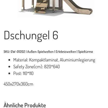
Spielhäuser
Außen-Spielwelten
Erlebniswelten
Dschungel 6
Drehkarussells
Kleinspielgeräte
SKU: GW-01202 | Außen-Spielwelten | Erlebniswelten | Spieltürme
Musikspiel
Material: Kompaktlaminat, Aluminiumlegierung
Sand & Wasserspiel
Safety Zone(cm): 820*640
Post: 110*110
Schaukeln
Seilspielanlagen
450x270x360cm
Spieltürme
Wippen
Ähnliche Produkte