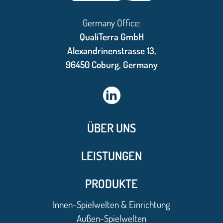
Germany Office:
QualiTerra GmbH
Alexandrinenstrasse 13,
96450 Coburg, Germany
ÜBER UNS
LEISTUNGEN
PRODUKTE
Innen-Spielwelten & Einrichtung
Außen-Spielwelten