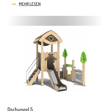
MEHR LESEN
Dschungel 5