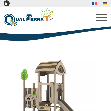
Über uns
Leistungen
Produkte
Innen-Spielwelten & Einrichtung
Innenspiel Möbel
Leseecken Möbel