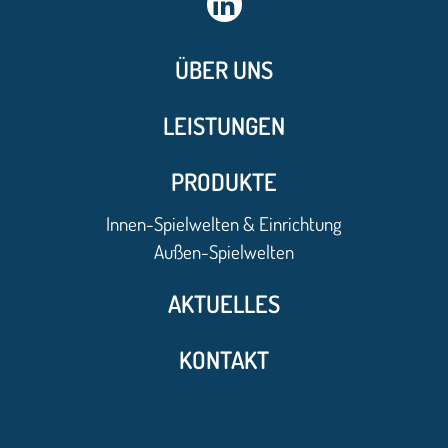
ÜBER UNS
LEISTUNGEN
PRODUKTE
Innen-Spielwelten & Einrichtung
Außen-Spielwelten
AKTUELLES
KONTAKT