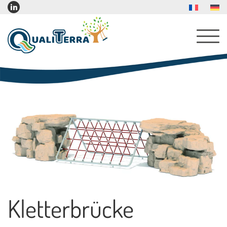
Über uns
Leistungen
Produkte
Innen-Spielwelten & Einrichtung
Innenspiel Möbel
Kletterbrücke
Leseecken Möbel