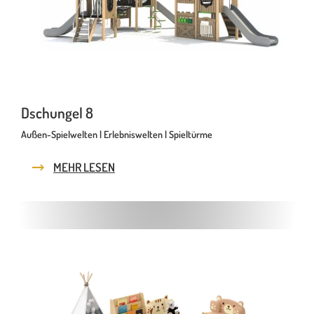
Dschungel 8
Außen-Spielwelten | Erlebniswelten | Spieltürme
MEHR LESEN