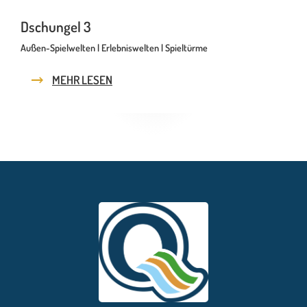
Dschungel 3
Außen-Spielwelten | Erlebniswelten | Spieltürme
MEHR LESEN