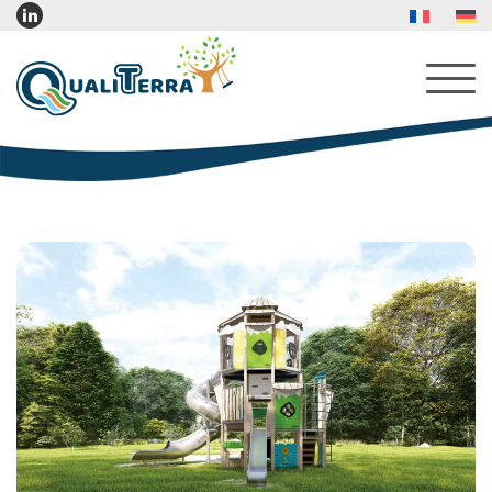
Über uns
Leistungen
Produkte
Innen-Spielwelten & Einrichtung
Innenspiel Möbel
Leseecken Möbel