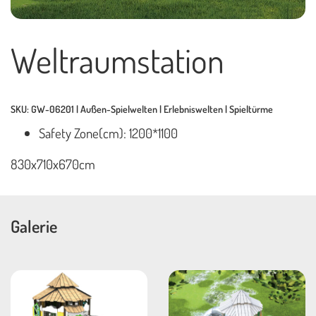
Spielhäuser
Außen-Spielwelten
Weltraumstation
Erlebniswelten
Drehkarussells
SKU: GW-06201 | Außen-Spielwelten | Erlebniswelten | Spieltürme
Kleinspielgeräte
Safety Zone(cm): 1200*1100
Musikspiel
830x710x670cm
Sand & Wasserspiel
Schaukeln
Galerie
Seilspielanlagen
Spieltürme
Wippen