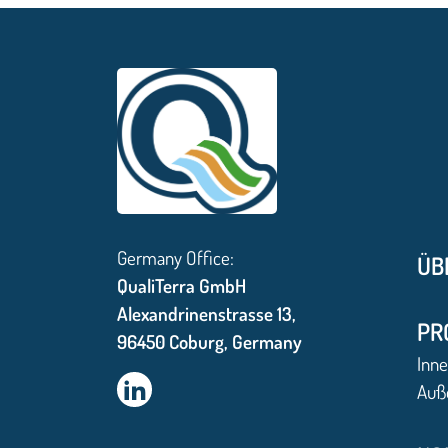
Germany Office:
ÜB
QualiTerra GmbH
Alexandrinenstrasse 13,
PR
96450 Coburg, Germany
Inne
Auß