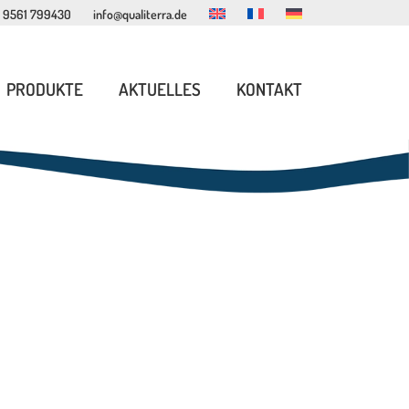
 9561 799430
info@qualiterra.de
PRODUKTE
AKTUELLES
KONTAKT
INNENSPIEL MÖBEL
LESEECKEN MÖBEL
SPIELHÄUSER
ERLEBNISWELTEN