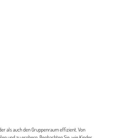
DREHKARUSSELLS
KLEINSPIELGERÄTE
MUSIKSPIEL
SAND & WASSERSPIEL
SCHAUKELN
SEILSPIELANLAGEN
SPIELTÜRME
WIPPEN
der als auch den Gruppenraum effizient. Von
ilen und zu erobern. Beobachten Sie, wie Kinder