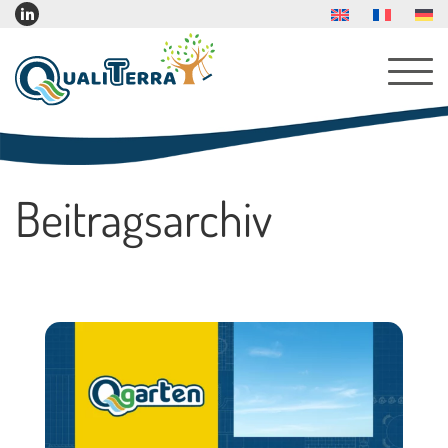
Über uns
Beitragsarchiv
Leistungen
Produkte
Innen-Spielwelten & Einrichtung
Innenspiel Möbel
Leseecken Möbel