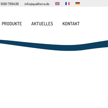
 9561 799430
info@qualiterra.de
PRODUKTE
AKTUELLES
KONTAKT
INNENSPIEL MÖBEL
LESEECKEN MÖBEL
SPIELHÄUSER
ERLEBNISWELTEN