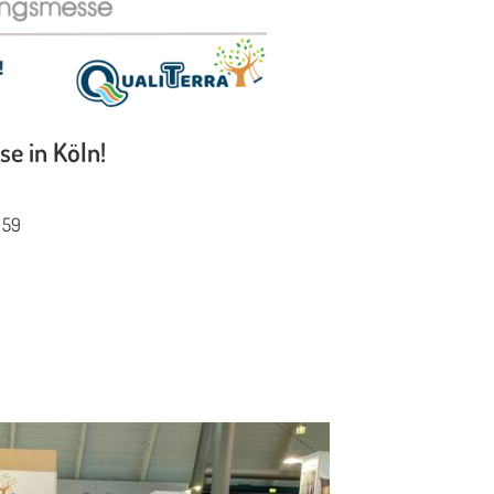
e in Köln!
 59