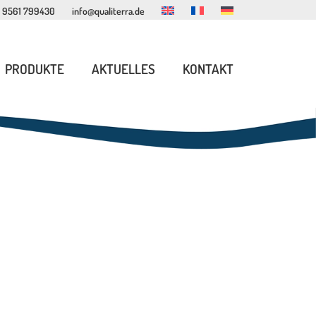
 9561 799430
info@qualiterra.de
PRODUKTE
AKTUELLES
KONTAKT
INNENSPIEL MÖBEL
LESEECKEN MÖBEL
SPIELHÄUSER
ERLEBNISWELTEN