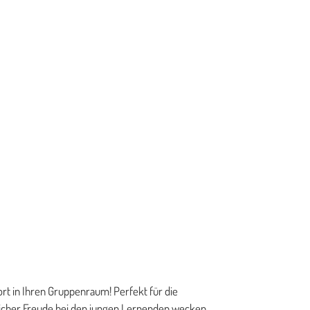
DREHKARUSSELLS
KLEINSPIELGERÄTE
MUSIKSPIEL
SAND & WASSERSPIEL
SCHAUKELN
SEILSPIELANLAGEN
SPIELTÜRME
WIPPEN
rt in Ihren Gruppenraum! Perfekt für die
sicher Freude bei den jungen Lernenden wecken.