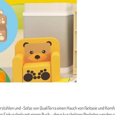
stühlen und -Sofas von QualiTerra einen Hauch von Fantasie und Komfo
zum Einkuscheln mit einem Buch – diese kuscheligen Begleiter werden 