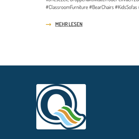
#ClassroomFurniture #BearChairs #KidsSofas
MEHR LESEN