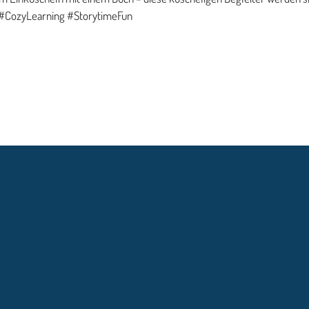
 #CozyLearning #StorytimeFun