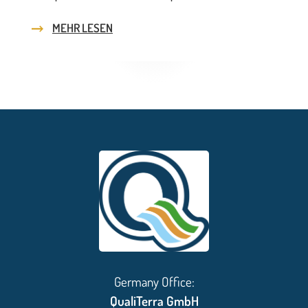
MEHR LESEN
Germany Office:
QualiTerra GmbH