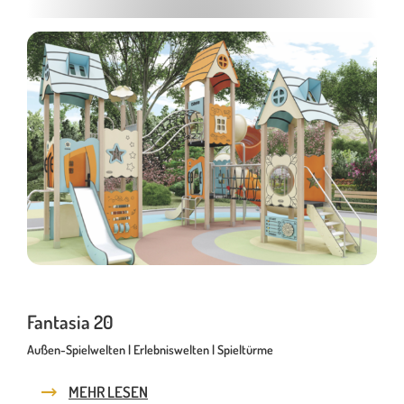
Fantasia 20
Außen-Spielwelten | Erlebniswelten | Spieltürme
MEHR LESEN